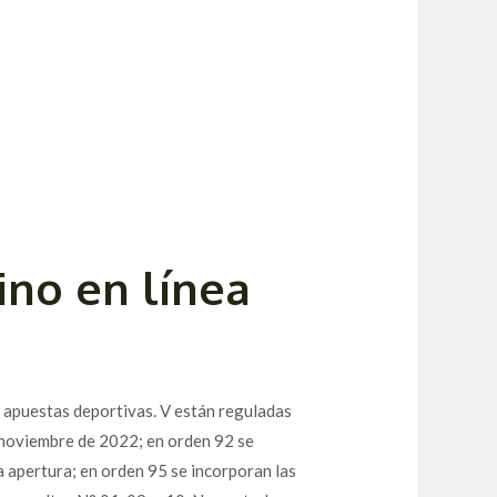
ino en línea
s apuestas deportivas. V están reguladas
 noviembre de 2022; en orden 92 se
a apertura; en orden 95 se incorporan las