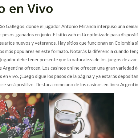
o en Vivo
Río Gallegos, donde el jugador Antonio Miranda interpuso una dema
 pesos, ganados en junio. El sitio web está optimizado para disposit
uarios nuevos y veteranos. Hay sitios que funcionan en Colombia sin
egos más populares en este formato. Notarás la diferencia cuando te
 jugador debe tener presente que la naturaleza de los juegos de aza
e Argentina ofrecen. Los casinos online ofrecen una gran variedad d
en vivo. ¡Luego sigue los pasos de la página y ya estarás depositand
mpre será positivo. Destaca como uno de los casinos en línea Argenti