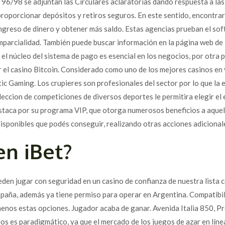
 96/98 se adjuntan las Circulares aclaratorias dando respuesta a las
proporcionar depósitos y retiros seguros. En este sentido, encontrar
 ingreso de dinero y obtener más saldo. Estas agencias prueban el s
mparcialidad. También puede buscar información en la página web de 
el núcleo del sistema de pago es esencial en los negocios, por otra 
el casino Bitcoin. Considerado como uno de los mejores casinos en
 Gaming. Los crupieres son profesionales del sector por lo que la e
eleccion de competiciones de diversos deportes le permitira elegir e
destaca por su programa VIP, que otorga numerosos beneficios a aqu
disponibles que podés conseguir, realizando otras acciones adicional
n iBet?
den jugar con seguridad en un casino de confianza de nuestra lista c
España, además ya tiene permiso para operar en Argentina. Compatibi
menos estas opciones. Jugador acaba de ganar. Avenida Italia 850, Pr
ños es paradigmático, ya que el mercado de los juegos de azar en líne