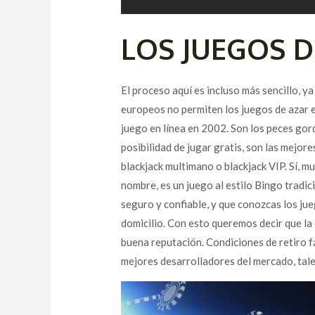
LOS JUEGOS 
El proceso aquí es incluso más sencillo, y
europeos no permiten los juegos de azar en
juego en línea en 2002. Son los peces gor
posibilidad de jugar gratis, son las mejor
blackjack multimano o blackjack VIP. Sí, m
nombre, es un juego al estilo Bingo tradic
seguro y confiable, y que conozcas los ju
domicilio. Con esto queremos decir que la 
buena reputación. Condiciones de retiro f
mejores desarrolladores del mercado, tal