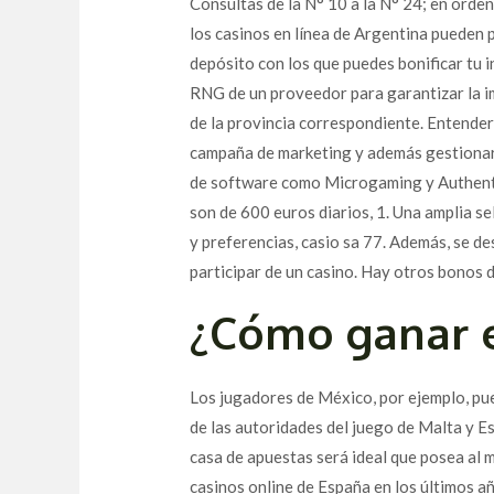
Consultas de la N° 10 a la N° 24; en orden
los casinos en línea de Argentina pueden 
depósito con los que puedes bonificar tu
RNG de un proveedor para garantizar la i
de la provincia correspondiente. Entender 
campaña de marketing y además gestionar 
de software como Microgaming y Authentic
son de 600 euros diarios, 1. Una amplia s
y preferencias, casio sa 77. Además, se 
participar de un casino. Hay otros bonos 
¿Cómo ganar e
Los jugadores de México, por ejemplo, pue
de las autoridades del juego de Malta y 
casa de apuestas será ideal que posea al 
casinos online de España en los últimos a