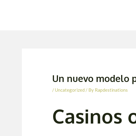
Skip
to
content
Post
navigation
Un nuevo modelo pa
/
Uncategorized
/ By
Rapdestinations
Casinos 