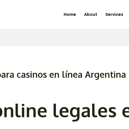
Home
About
Services
ra casinos en línea Argentina
online legales 