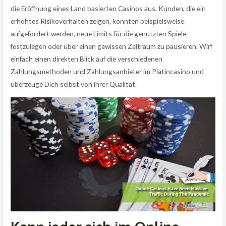
die Eröffnung eines Land basierten Casinos aus. Kunden, die ein
erhöhtes Risikoverhalten zeigen, könnten beispielsweise
aufgefordert werden, neue Limits für die genutzten Spiele
festzulegen oder über einen gewissen Zeitraum zu pausieren. Wirf
einfach einen direkten Blick auf die verschiedenen
Zahlungsmethoden und Zahlungsanbieter im Platincasino und
überzeuge Dich selbst von ihrer Qualität.