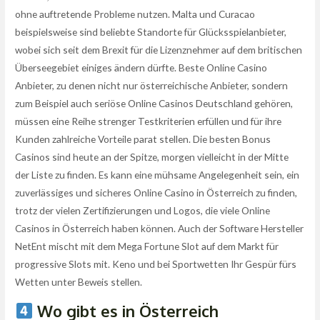
ohne auftretende Probleme nutzen. Malta und Curacao
beispielsweise sind beliebte Standorte für Glücksspielanbieter,
wobei sich seit dem Brexit für die Lizenznehmer auf dem britischen
Überseegebiet einiges ändern dürfte. Beste Online Casino
Anbieter, zu denen nicht nur österreichische Anbieter, sondern
zum Beispiel auch seriöse Online Casinos Deutschland gehören,
müssen eine Reihe strenger Testkriterien erfüllen und für ihre
Kunden zahlreiche Vorteile parat stellen. Die besten Bonus
Casinos sind heute an der Spitze, morgen vielleicht in der Mitte
der Liste zu finden. Es kann eine mühsame Angelegenheit sein, ein
zuverlässiges und sicheres Online Casino in Österreich zu finden,
trotz der vielen Zertifizierungen und Logos, die viele Online
Casinos in Österreich haben können. Auch der Software Hersteller
NetEnt mischt mit dem Mega Fortune Slot auf dem Markt für
progressive Slots mit. Keno und bei Sportwetten Ihr Gespür fürs
Wetten unter Beweis stellen.
Wo gibt es in Österreich