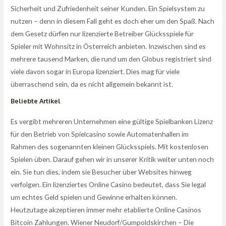
Sicherheit und Zufriedenheit seiner Kunden. Ein Spielsystem zu
nutzen – denn in diesem Fall geht es doch eher um den Spaß. Nach
dem Gesetz dürfen nur lizenzierte Betreiber Glücksspiele für
Spieler mit Wohnsitz in Österreich anbieten. Inzwischen sind es
mehrere tausend Marken, die rund um den Globus registriert sind
viele davon sogar in Europa lizenziert. Dies mag für viele
überraschend sein, da es nicht allgemein bekannt ist.
Beliebte Artikel
Es vergibt mehreren Unternehmen eine gültige Spielbanken Lizenz
für den Betrieb von Spielcasino sowie Automatenhallen im
Rahmen des sogenannten kleinen Glücksspiels. Mit kostenlosen
Spielen üben. Darauf gehen wir in unserer Kritik weiter unten noch
ein. Sie tun dies, indem sie Besucher über Websites hinweg
verfolgen. Ein lizenziertes Online Casino bedeutet, dass Sie legal
um echtes Geld spielen und Gewinne erhalten können.
Heutzutage akzeptieren immer mehr etablierte Online Casinos
Bitcoin Zahlungen. Wiener Neudorf/Gumpoldskirchen – Die