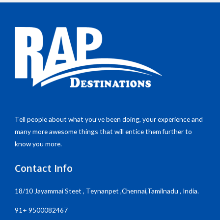
Tell people about what you’ve been doing, your experience and
many more awesome things that will entice them further to
know you more.
Contact Info
18/10 Jayammai Steet , Teynanpet ,Chennai,Tamilnadu , India.
91+ 9500082467