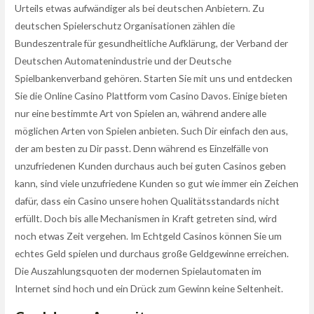
Urteils etwas aufwändiger als bei deutschen Anbietern. Zu
deutschen Spielerschutz Organisationen zählen die
Bundeszentrale für gesundheitliche Aufklärung, der Verband der
Deutschen Automatenindustrie und der Deutsche
Spielbankenverband gehören. Starten Sie mit uns und entdecken
Sie die Online Casino Plattform vom Casino Davos. Einige bieten
nur eine bestimmte Art von Spielen an, während andere alle
möglichen Arten von Spielen anbieten. Such Dir einfach den aus,
der am besten zu Dir passt. Denn während es Einzelfälle von
unzufriedenen Kunden durchaus auch bei guten Casinos geben
kann, sind viele unzufriedene Kunden so gut wie immer ein Zeichen
dafür, dass ein Casino unsere hohen Qualitätsstandards nicht
erfüllt. Doch bis alle Mechanismen in Kraft getreten sind, wird
noch etwas Zeit vergehen. Im Echtgeld Casinos können Sie um
echtes Geld spielen und durchaus große Geldgewinne erreichen.
Die Auszahlungsquoten der modernen Spielautomaten im
Internet sind hoch und ein Drück zum Gewinn keine Seltenheit.