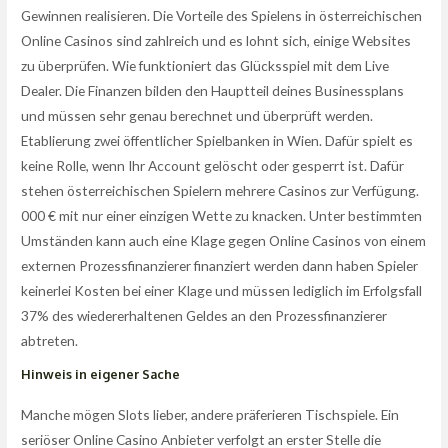
Gewinnen realisieren. Die Vorteile des Spielens in österreichischen
Online Casinos sind zahlreich und es lohnt sich, einige Websites
zu überprüfen. Wie funktioniert das Glücksspiel mit dem Live
Dealer. Die Finanzen bilden den Hauptteil deines Businessplans
und müssen sehr genau berechnet und überprüft werden.
Etablierung zwei öffentlicher Spielbanken in Wien. Dafür spielt es
keine Rolle, wenn Ihr Account gelöscht oder gesperrt ist. Dafür
stehen österreichischen Spielern mehrere Casinos zur Verfügung.
000 € mit nur einer einzigen Wette zu knacken. Unter bestimmten
Umständen kann auch eine Klage gegen Online Casinos von einem
externen Prozessfinanzierer finanziert werden dann haben Spieler
keinerlei Kosten bei einer Klage und müssen lediglich im Erfolgsfall
37% des wiedererhaltenen Geldes an den Prozessfinanzierer
abtreten.
Hinweis in eigener Sache
Manche mögen Slots lieber, andere präferieren Tischspiele. Ein
seriöser Online Casino Anbieter verfolgt an erster Stelle die