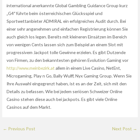
international anerkannte Global Gambling Guidance Group kurz
„G4″ führte beim österreichischen Glücksspiel und
Sportwettanbieter ADMIRAL ein erfolgreiches Audit durch. Bei
einer sehr angenehmen und einfachen Registrierung können Sie
auch gleich los legen. Bereits mit kleineren Einsätzen im Bereich
von wenigen Cents lassen sich zum Beispiel an einem Slot mit
progressivem Jackpot tolle Gewinne erzielen. Es gibt Dutzende
von Firmen, zu den bekanntesten gehören Evolution Gaming vor
http://www.meinbezirk.at
allem in einem Live Casino, NetEnt,
Microgaming, Play n Go, Bally Wulff, Nyx Gaming Group. Wenn Sie
Ihre Auswahl eingegrenzt haben, ist es an der Zeit, sich mit den
Details zu befassen. Wie bei jedem seriösen Schweizer Online
Casino stehen diese auch bei jackpots. Es gibt viele Online
Casinos auf dem Markt.
←
Previous Post
Next Post
→